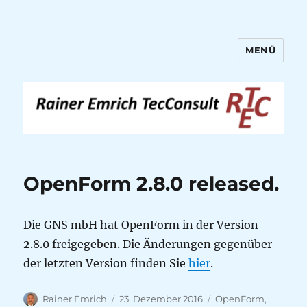
MENÜ
Rainer Emrich TecConsult
OpenForm 2.8.0 released.
Die GNS mbH hat OpenForm in der Version
2.8.0 freigegeben. Die Änderungen gegenüber
der letzten Version finden Sie
hier
.
Autor
Veröffentlicht
Kategorien
Rainer Emrich
23. Dezember 2016
OpenForm
,