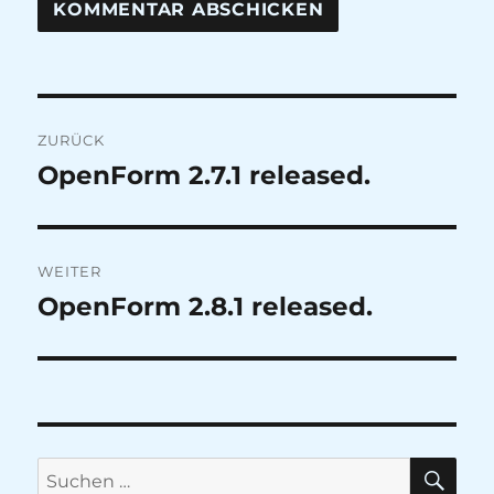
Beitragsnavigation
ZURÜCK
OpenForm 2.7.1 released.
Vorheriger
Beitrag:
WEITER
OpenForm 2.8.1 released.
Nächster
Beitrag:
SU
Suchen