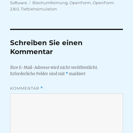
am
Schlagwörter
Software
Blechumformung
,
OpenForm
,
OpenForm
2.8.0
,
Tiefziehsimulation
Schreiben Sie einen
Kommentar
Ihre E-Mail-Adresse wird nicht veröffentlicht.
Erforderliche Felder sind mit
*
markiert
KOMMENTAR
*